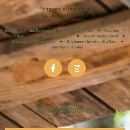
Votre parc Accrobranche
au coeur de la Savoie !
Accueil
Nos Parcours
Tarifs Et Horaires
Groupes
Contact
Accrobranche Meribel
Accrobranche Bozel
Accrobranche Courchevel
Reglement Interieur Du Parc
Mentions Légales
Nos partenaires